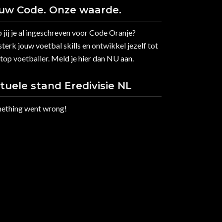
uw Code. Onze waarde.
 jij je al ingeschreven voor Code Oranje?
terk jouw voetbal skills en ontwikkel jezelf tot
 top voetballer.
Meld je hier dan NU aan.
tuele stand Eredivisie NL
ething went wrong!
Hoi Oranje Spelers!
Ben jij klaar voor jouw voetbalreis?
Iedereen vanaf U7 t/m U19 is van
harte welkom! Wil jij graag na
schooltijd professioneel trainen?