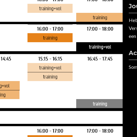
Jo
Heb
Vers
een
Ac
Som
Wij houden van Oranje!
Videospeler