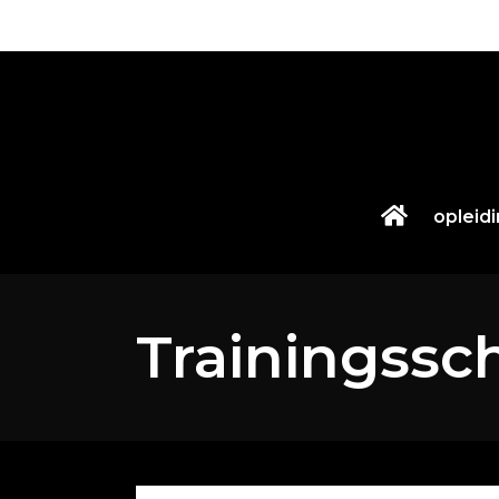
opleid
Trainingssc