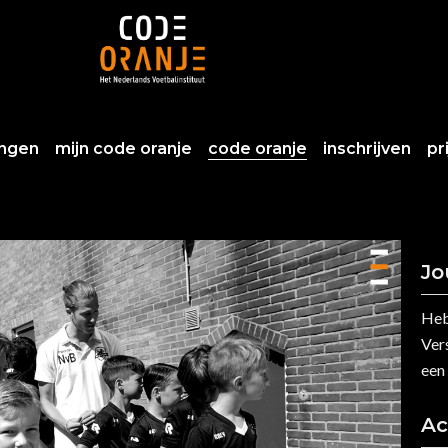
ingen
mijn code oranje
code oranje
inschrijven
pr
Jo
Heb
Vers
een
Ac