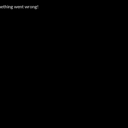
ething went wrong!
Hoi Oranje Spelers!
Ben jij klaar voor jouw voetbalreis?