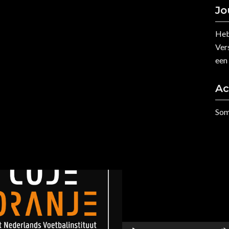
Jo
Heb
Vers
een
Ac
Som
Wij houden van Oranje!
Videospeler