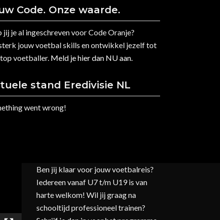
uw Code. Onze waarde.
 jij je al ingeschreven voor Code Oranje?
terk jouw voetbal skills en ontwikkel jezelf tot
 top voetballer.
Meld je hier dan NU aan.
tuele stand Eredivisie NL
ething went wrong!
Hoi Oranje Spelers!
Ben jij klaar voor jouw voetbalreis?
Iedereen vanaf U7 t/m U19 is van
harte welkom! Wil jij graag na
schooltijd professioneel trainen?